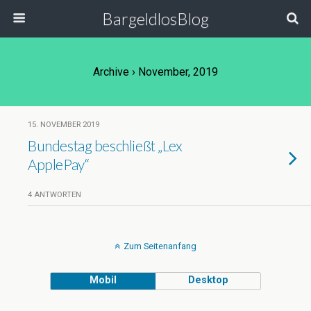
BargeldlosBlog
Archive › November, 2019
15. NOVEMBER 2019
Bundestag beschließt „Lex
ApplePay“
4 ANTWORTEN
Zum Seitenanfang
Mobil
Desktop