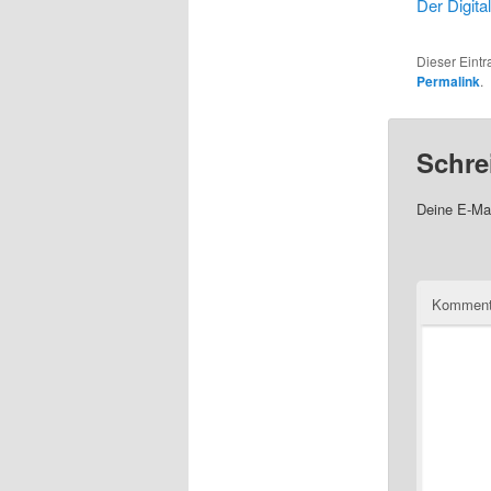
Der Digit
Dieser Eint
Permalink
.
Schre
Deine E-Mai
Komment