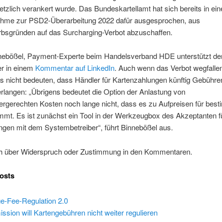
zlich verankert wurde. Das Bundeskartellamt hat sich bereits in ein
ahme zur PSD2-Überarbeitung 2022 dafür ausgesprochen, aus
bsgründen auf das Surcharging-Verbot abzuschaffen.
nnebößel, Payment-Experte beim Handelsverband HDE unterstützt de
r in einem
Kommentar auf LinkedIn
. Auch wenn das Verbot wegfalle
s nicht bedeuten, dass Händler für Kartenzahlungen künftig Gebühr
langen: „Übrigens bedeutet die Option der Anlastung von
ergerechten Kosten noch lange nicht, dass es zu Aufpreisen für bes
mmt. Es ist zunächst ein Tool in der Werkzeugbox des Akzeptanten f
ngen mit dem Systembetreiber“, führt Binnebößel aus.
h über Widerspruch oder Zustimmung in den Kommentaren.
osts
ge-Fee-Regulation 2.0
ion will Kartengebühren nicht weiter regulieren