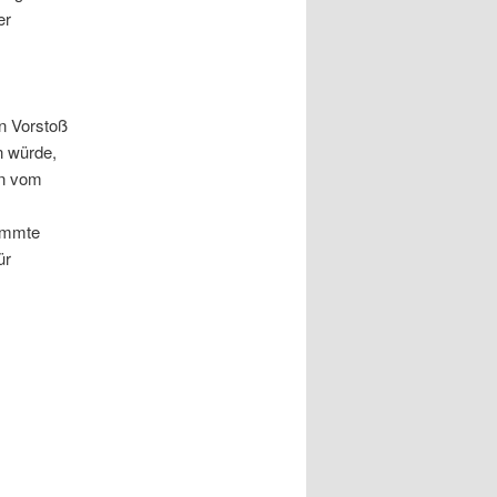
er
n Vorstoß
n würde,
en vom
timmte
ür