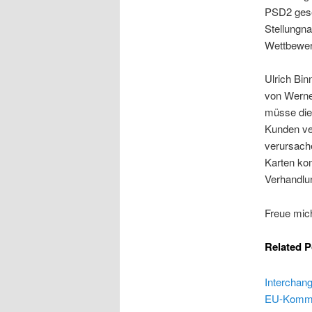
PSD2 geset
Stellungn
Wettbewer
Ulrich Bi
von Werne
müsse die
Kunden ver
verursach
Karten ko
Verhandlu
Freue mic
Related P
Interchan
EU-Kommiss