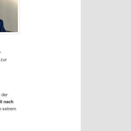
r
 zur
n der
it nach
in seinem