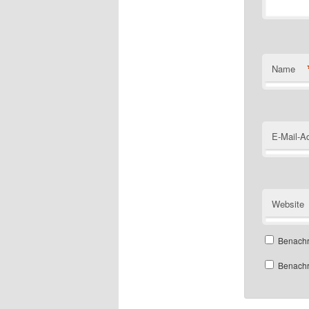
Name
E-Mail-A
Website
Benachr
Benachri