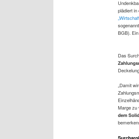
Undenkbar
plädiert i
„Wirtscha
sogenannt
BGB). Ein
Das Surcha
Zahlungsm
Deckelung 
„Damit wir
Zahlungsmi
Einzelhänd
Marge zu 
dem Solid
bemerken
Surcharg