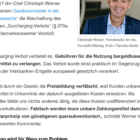
? dm-Chef Christoph Werner
n einem
Gastkommentar in der
ftswoche“
die Abschaffung des
en „Surcharging-Verbots“ (§ 270a
 bemerkenswerter Vorstoß.
Christoph Werner, Vorsitzender der dm-
Geschäftsführung (Foto: Christina Riedl)
rging-Verbot verbietet es,
Gebühren für die Nutzung bargeldlose
ittel zu verlangen
. Das Verbot wurde einst praktisch im Gegenzug
der Interbanken-Entgelte europaweit gesetzlich verankert.
d durch ein Gesetz die
Preisbildung verfälscht
, weil Kunden unbare
ttel in Unkenntnis der dadurch ausgelösten Kosten einsetzen. Als
ler bleibt uns nichts anderes übrig, als diese Kosten undifferenziert i
verkalkulieren.
Faktisch werden teure unbare Zahlungsmittel dam
arprinzip von günstigeren
quersubventioniert
„, schreibt Werner 
swerten Kommentar.
ing wird für Wero zum Problem