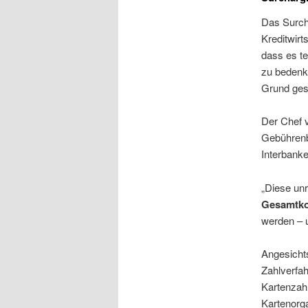
Das Surch
Kreditwirt
dass es t
zu bedenk
Grund gesc
Der Chef 
Gebührenb
Interbank
„Diese unr
Gesamtko
werden – u
Angesicht
Zahlverfah
Kartenzahl
Kartenorg