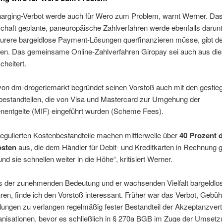
arging-Verbot werde auch für Wero zum Problem, warnt Werner. Das
schaft geplante, paneuropäische Zahlverfahren werde ebenfalls darunt
eurere bargeldlose Payment-Lösungen querfinanzieren müsse, gibt d
en. Das gemeinsame Online-Zahlverfahren Giropay sei auch aus di
heitert.
von dm-drogeriemarkt begründet seinen Vorstoß auch mit den gestie
estandteilen, die von Visa und Mastercard zur Umgehung der
enentgelte (MIF) eingeführt wurden (Scheme Fees).
egulierten Kostenbestandteile machen mittlerweile über
40 Prozent 
sten
aus, die dem Händler für Debit- und Kreditkarten in Rechnung ge
nd sie schnellen weiter in die Höhe“, kritisiert Werner.
s der zunehmenden Bedeutung und er wachsenden Vielfalt bargeldlo
ren, finde ich den Vorstoß interessant. Früher war das Verbot, Gebüh
ungen zu verlangen regelmäßig fester Bestandteil der Akzeptanzvert
anisationen, bevor es schließlich in § 270a BGB im Zuge der Umsetz