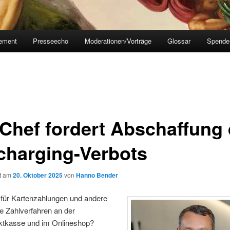
tement
Presseecho
Moderationen/Vorträge
Glossar
Spende
Chef fordert Abschaffung
charging-Verbots
ht am
20. Oktober 2025
von
Hanno Bender
für Kartenzahlungen und andere
e Zahlverfahren an der
tkasse und im Onlineshop?