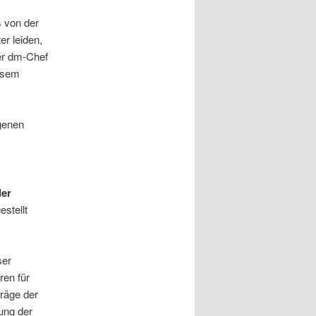
 von der
er leiden,
er dm-Chef
esem
genen
der
stellt
ser
ren für
räge der
ung der