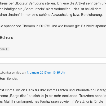
kreis per Blog zur Verfügung stellen. Ich lese die Artikel sehr gern u
ch häufiger ein „Schmunzeln“ nicht verkneifen…das ist bei all dem
lichen „Irrsinn“ immer eine schöne Abwechslung bzw. Bereicherung.
ele spannende Themen in 2017!!! Und wie immer gilt: Es bleibt spann
 Behrens
↓
rten
ksbanker
schrieb
am
4. Januar 2017 um 10:35 Uhr
:
Herr Bender,
st einmal vielen Dank für Ihre interessanten und informativen Beiträ
ema „Bargeldlos“ an sich ist ja ein sehr trockenes. Trotzdem schaff
es Mal, Ihr umfangreiches Fachwissen sowie Ihr Verständnis für die