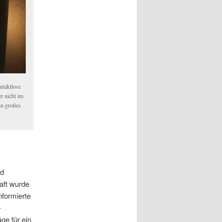
ntaktlose
r nicht im
in großes
nd
aft wurde
nformierte
-
äge für ein