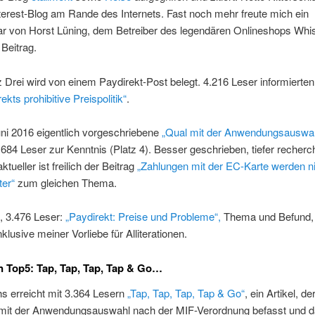
terest-Blog am Rande des Internets. Fast noch mehr freute mich ein
 von Horst Lüning, dem Betreiber des legendären Onlineshops Whis
Beitrag.
 Drei wird von einem Paydirekt-Post belegt. 4.216 Leser informierten
ekts prohibitive Preispolitik“
.
uni 2016 eigentlich vorgeschriebene
„Qual mit der Anwendungsauswa
84 Leser zur Kenntnis (Platz 4). Besser geschrieben, tiefer recherch
ktueller ist freilich der Beitrag
„Zahlungen mit der EC-Karte werden n
ter“
zum gleichen Thema.
, 3.476 Leser:
„Paydirekt: Preise und Probleme“,
Thema und Befund, 
klusive meiner Vorliebe für Alliterationen.
n Top5: Tap, Tap, Tap, Tap & Go…
s erreicht mit 3.364 Lesern
„Tap, Tap, Tap, Tap & Go“
, ein Artikel, de
mit der Anwendungsauswahl nach der MIF-Verordnung befasst und d