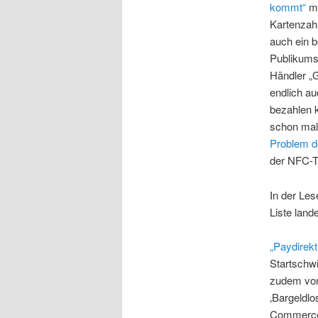
kommt“
mi
Kartenzah
auch ein 
Publikums
Händler „G
endlich a
bezahlen k
schon mal
Problem d
der NFC-T
In der Les
Liste land
„Paydirekt
Startschwi
zudem vo
‚Bargeldlo
Commerc