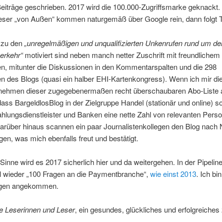
Beiträge geschrieben. 2017 wird die 100.000-Zugriffsmarke geknackt.
eser „von Außen“ kommen naturgemäß über Google rein, dann folgt Tw
 zu den
„unregelmäßigen und unqualifizierten Unkenrufen rund um d
erkehr“
motiviert sind neben manch netter Zuschrift mit freundliche
en, mitunter die Diskussionen in den Kommentarspalten und die 298
n des Blogs (quasi ein halber EHI-Kartenkongress). Wenn ich mir d
nehmen dieser zugegebenermaßen recht überschaubaren Abo-Liste 
dass BargeldlosBlog in der Zielgruppe Handel (stationär und online) s
hlungsdienstleister und Banken eine nette Zahl von relevanten Pers
Darüber hinaus scannen ein paar Journalistenkollegen den Blog nach
en, was mich ebenfalls freut und bestätigt.
Sinne wird es 2017 sicherlich hier und da weitergehen. In der Pipeline
al wieder „100 Fragen an die Paymentbranche“,
wie einst 2013
. Ich bi
agen angekommen.
be Leserinnen und Leser
, ein gesundes, glückliches und erfolgreiches