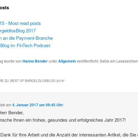
osts
15 - Most read posts
argeldlosBlog 2017
n an die Payment-Branche
sBlog im FinTech Podcast
rag wurde von
Hanno Bender
unter
Allgemein
veröffentlicht. Setze ein Lesezeichen
E ZU „
BEST OF BARGELDLOSBLOG 2016
“
rieb
am
4. Januar 2017 um 09:45 Uhr
:
Herr Bender,
nsche Ihnen ein frohes, gesundes und erfolgreiches Jahr 2017!
 Dank für Ihre Arbeit und die Anzahl der interessanten Artikel, die Si