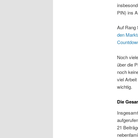
insbesonde
PIN) ins A
Auf Rang 
den Markt
Countdown
Noch viel
über die 
noch keine
viel Arbei
wichtig.
Die Gesa
Insgesamt
aufgerufen
21 Beiträg
nebenfamil