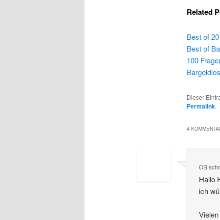
Related P
Best of 20
Best of B
100 Frage
Bargeldlo
Dieser Eint
Permalink
.
4 KOMMENTAR
OB
sch
Hallo 
ich wü
Vielen