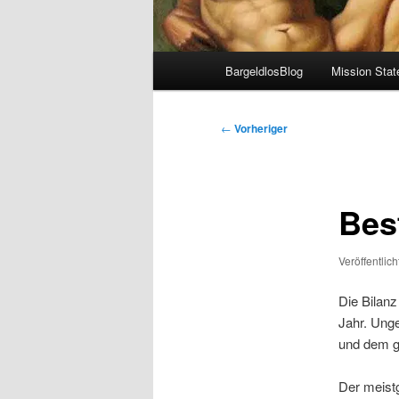
Hauptmenü
BargeldlosBlog
Mission Sta
Beitragsnavigation
←
Vorheriger
Bes
Veröffentlic
Die Bilanz
Jahr. Ung
und dem g
Der meist