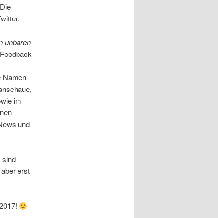
 Die
itter.
en unbaren
m Feedback
ie Namen
anschaue,
owie im
onen
 News und
 sind
n aber erst
 2017!