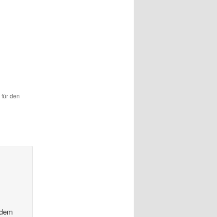
 für den
e dem