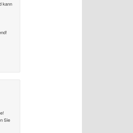
nd kann
end!
ge!
en Sie