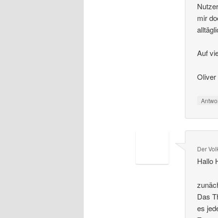
Nutzer
mir do
alltäg
Auf vi
Oliver
Antwo
Der Vol
Hallo 
zunäch
Das Th
es jed