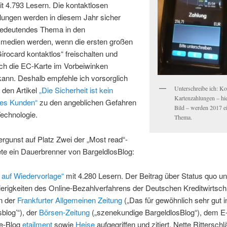
t 4.793 Lesern. Die kontaktlosen
lungen werden in diesem Jahr sicher
bedeutendes Thema in den
medien werden, wenn die ersten großen
irocard kontaktlos“ freischalten und
uch die EC-Karte im Vorbeiwinken
ann. Deshalb empfehle ich vorsorglich
Unterschreibe ich: Ko
 den Artikel
„Die Sicherheit ist kein
Kartenzahlungen – hie
es Kunden“
zu den angeblichen Gefahren
Bild – werden 2017 e
echnologie.
Thema.
ergunst auf Platz Zwei der „Most read“-
ete ein Dauerbrenner von BargeldlosBlog:
 auf Wiedervorlage“
mit 4.280 Lesern. Der Beitrag über Status quo u
erigkeiten des Online-Bezahlverfahrens der Deutschen Kreditwirtsch
n der
Frankfurter Allgemeinen Zeitung
(„Das für gewöhnlich sehr gut i
sblog’“), der
Börsen-Zeitung
(„szenekundige BargeldlosBlog“), dem E
e-Blog
etailment
sowie
Heise
aufgegriffen und zitiert. Nette Ritterschl