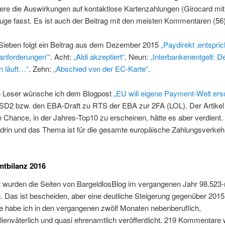
re die Auswirkungen auf kontaktlose Kartenzahlungen (Girocard mit 
uge fasst. Es ist auch der Beitrag mit den meisten Kommentaren (56)
Sieben folgt ein Beitrag aus dem Dezember 2015
„Paydirekt ‚entspric
anforderungen'“
. Acht:
„Aldi akzeptiert“
. Neun:
„Interbankenentgelt: D
 läuft…“
. Zehn:
„Abschied von der EC-Karte“
.
e Leser wünsche ich dem Blogpost
„EU will eigene Payment-Welt ers
PSD2 bzw. den EBA-Draft zu RTS der EBA zur 2FA (LOL). Der Artikel 
 Chance, in der Jahres-Top10 zu erscheinen, hätte es aber verdient.
t drin und das Thema ist für die gesamte europäische Zahlungsverkeh
mtbilanz 2016
 wurden die Seiten von BargeldlosBlog im vergangenen Jahr 98.523
. Das ist bescheiden, aber eine deutliche Steigerung gegenüber 2015
e habe ich in den vergangenen zwölf Monaten nebenberuflich,
ienväterlich und quasi ehrenamtlich veröffentlicht. 219 Kommentare