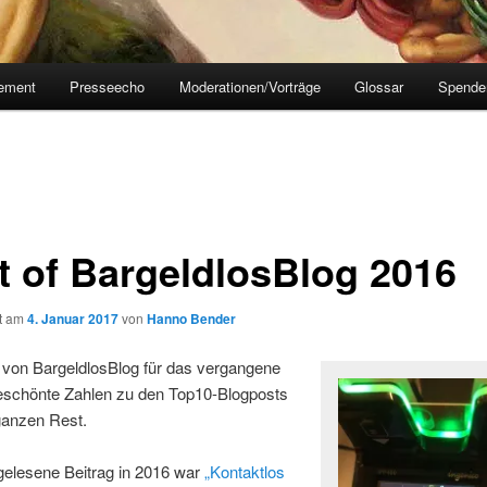
tement
Presseecho
Moderationen/Vorträge
Glossar
Spende
t of BargeldlosBlog 2016
ht am
4. Januar 2017
von
Hanno Bender
 von BargeldlosBlog für das vergangene
eschönte Zahlen zu den Top10-Blogposts
anzen Rest.
gelesene Beitrag in 2016 war
„Kontaktlos