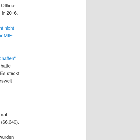
Offline-
 in 2016.
ht nicht
er MIF-
chaffen“
hatte
 Es steckt
rswelt
-mal
 (66.640).
 wurden