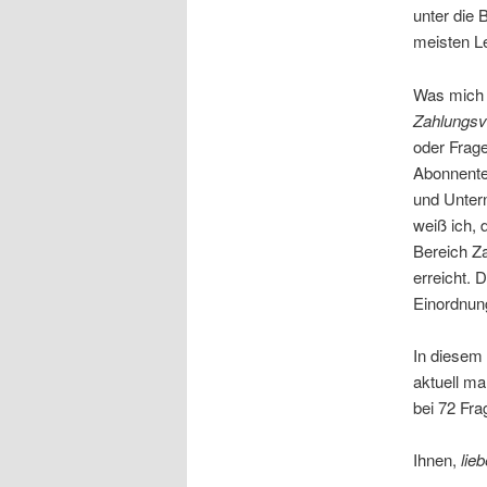
unter die 
meisten L
Was mich
Zahlungsv
oder Frag
Abonnente
und Unter
weiß ich, 
Bereich Za
erreicht. 
Einordnung
In diesem 
aktuell m
bei 72 Fr
Ihnen,
lie