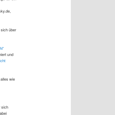
ky.de,
 sich über
hl“
iert und
icht
alles wie
r sich
abei