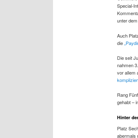
Special-In
Kommentar
unter dem 
Auch Platz
die
„Paydir
Die seit J
nahmen 3.6
vor allem a
komplizier
Rang Fünf
gehabt – in
Hinter de
Platz Sech
abermals 