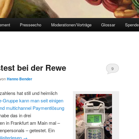
tement
Presseecho
Moderationen/Vorträge
Glossar
Spende
stest bei der Rewe
9
von
Hanno Bender
ahlens hat still und heimlich
-Gruppe kann man seit einigen
 und multichannel Paymentlösung
 habe das in drei
n in Frankfurt am Main mal –
npersonals – getestet. Ein
Weiterlesen
→