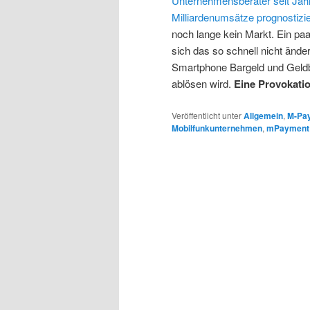
Unternehmensberater seit Jah
Milliardenumsätze prognostizi
noch lange kein Markt. Ein p
sich das so schnell nicht ände
Smartphone Bargeld und Geldb
ablösen wird.
Eine Provokati
Veröffentlicht unter
Allgemein
,
M-Pa
Mobilfunkunternehmen
,
mPayment