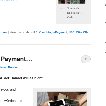
Scan mich,
ich bin ein QR-
Code.
yment
|
Verschlagwortet mit
ELV
,
mobile
,
mPayment
,
NFC
,
Otto
,
QR-
e Payment…
2
Hanno Bender
, der Handel will es nicht.
 Telcos und
ren würden und