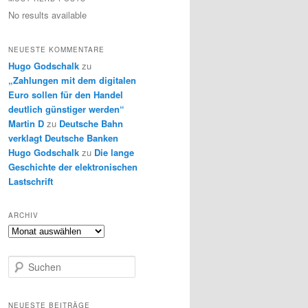
No results available
NEUESTE KOMMENTARE
Hugo Godschalk
zu
„Zahlungen mit dem digitalen
Euro sollen für den Handel
deutlich günstiger werden“
Martin D
zu
Deutsche Bahn
verklagt Deutsche Banken
Hugo Godschalk
zu
Die lange
Geschichte der elektronischen
Lastschrift
ARCHIV
Archiv
S
u
c
h
NEUESTE BEITRÄGE