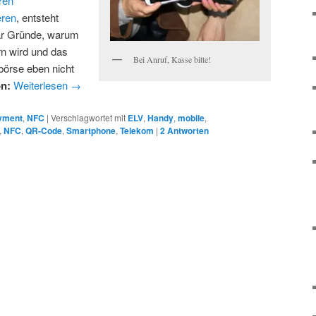
ren
eren
, entsteht
aar Gründe, warum
rn wird und das
Bei Anruf, Kasse bitte!
örse eben nicht
on:
Weiterlesen
→
yment
,
NFC
|
Verschlagwortet mit
ELV
,
Handy
,
mobile
,
,
NFC
,
QR-Code
,
Smartphone
,
Telekom
|
2
Antworten