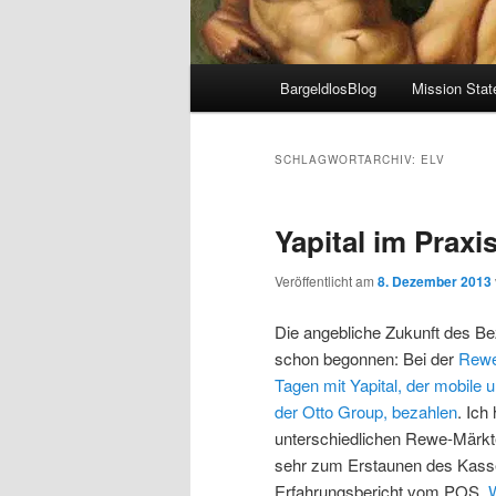
Hauptmenü
BargeldlosBlog
Mission Sta
SCHLAGWORTARCHIV:
ELV
Yapital im Praxi
Veröffentlicht am
8. Dezember 2013
Die angebliche Zukunft des Bez
schon begonnen: Bei der
Rewe
Tagen mit Yapital, der mobile
der Otto Group, bezahlen
. Ich
unterschiedlichen Rewe-Märkte
sehr zum Erstaunen des Kasse
Erfahrungsbericht vom POS.