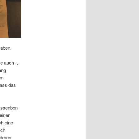
haben.
e auch -,
ang
em
dass das
Kassenbon
einer
ch eine
ich
nderen