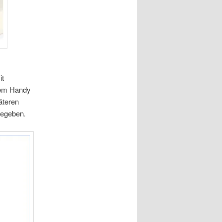
it
dem Handy
äteren
gegeben.