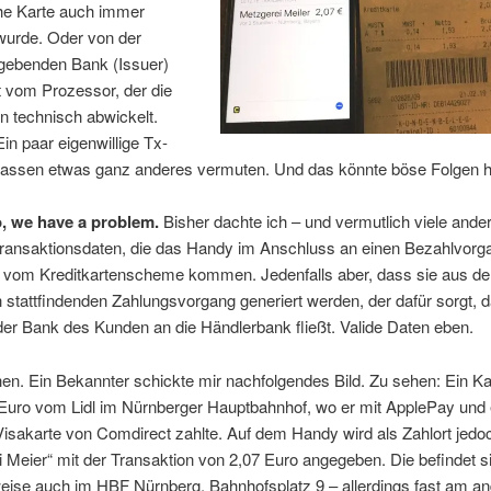
he Karte auch immer
 wurde. Oder von der
gebenden Bank (Issuer)
t vom Prozessor, der die
n technisch abwickelt.
in paar eigenwillige Tx-
lassen etwas ganz anderes vermuten. Und das könnte böse Folgen 
, we have a problem.
Bisher dachte ich – und vermutlich viele ander
Transaktionsdaten, die das Handy im Anschluss an einen Bezahlvorg
, vom Kreditkartenscheme kommen. Jedenfalls aber, dass sie aus d
h stattfindenden Zahlungsvorgang generiert werden, der dafür sorgt, 
er Bank des Kunden an die Händlerbank fließt. Valide Daten eben.
en. Ein Bekannter schickte mir nachfolgendes Bild. Zu sehen: Ein 
 Euro vom Lidl im Nürnberger Hauptbahnhof, wo er mit ApplePay und 
 Visakarte von Comdirect zahlte. Auf dem Handy wird als Zahlort jedo
 Meier“ mit der Transaktion von 2,07 Euro angegeben. Die befindet s
weise auch im HBF Nürnberg, Bahnhofsplatz 9 – allerdings fast am a