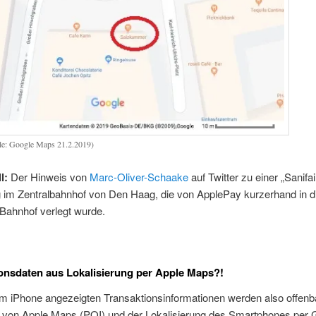
le: Google Maps 21.2.2019)
l:
Der Hinweis von
Marc-Oliver-Schaake
auf Twitter zu einer „Sanifa
 im Zentralbahnhof von Den Haag, die von ApplePay kurzerhand in d
Bahnhof verlegt wurde.
onsdaten aus Lokalisierung per Apple Maps?!
m iPhone angezeigten Transaktionsinformationen werden also offenba
 von Apple Maps (POI) und der Lokalisierung des Smartphones per