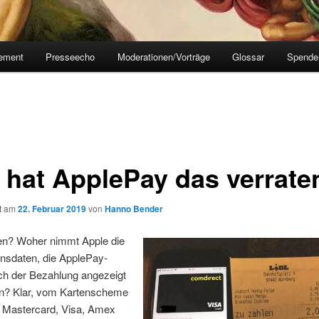
tement
Presseecho
Moderationen/Vorträge
Glossar
Spende
 hat ApplePay das verrate
ht am
22. Februar 2019
von
Hanno Bender
n? Woher nimmt Apple die
onsdaten, die ApplePay-
ch der Bezahlung angezeigt
? Klar, vom Kartenscheme
n Mastercard, Visa, Amex