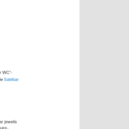
ir WC“-
ie
Satébar
r jeweils
 GPS-