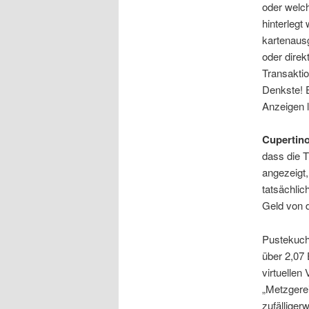
oder welc
hinterlegt
kartenaus
oder direk
Transaktio
Denkste! E
Anzeigen 
Cupertino
dass die 
angezeigt
tatsächlic
Geld von d
Pustekuch
über 2,07
virtuellen
„Metzgerei
zufälliger