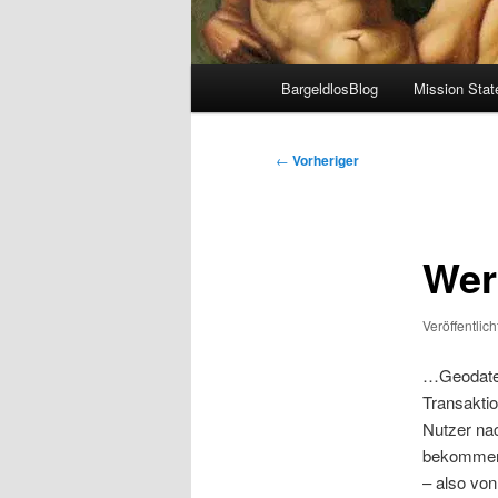
Hauptmenü
BargeldlosBlog
Mission Sta
Beitragsnavigation
←
Vorheriger
Wer
Veröffentlic
…Geodate
Transakti
Nutzer na
bekommen
– also vo