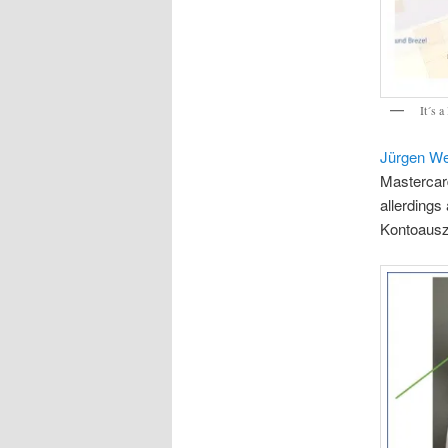
It´s 
Jürgen We
Mastercar
allerdings
Kontoauszu