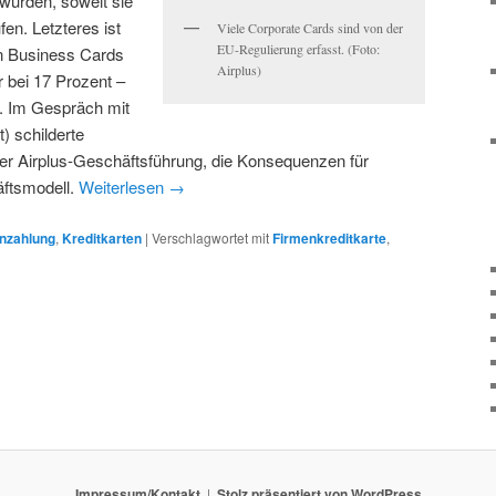
wurden, soweit sie
en. Letzteres ist
Viele Corporate Cards sind von der
EU-Regulierung erfasst. (Foto:
en Business Cards
Airplus)
ur bei 17 Prozent –
. Im Gespräch mit
t) schilderte
der Airplus-Geschäftsführung, die Konsequenzen für
ftsmodell.
Weiterlesen
→
nzahlung
,
Kreditkarten
|
Verschlagwortet mit
Firmenkreditkarte
,
Impressum/Kontakt
Stolz präsentiert von WordPress