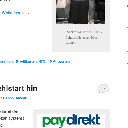
…
Weiterlesen
→
„Secure Wallet“: Mit NFC-
Schutzhülle gegen böse
Geister.
nzahlung
,
Kreditkarten
,
NFC
|
19
Antworten
ehlstart hin
14
on
Hanno Bender
tartet der
ezahlsystems
he