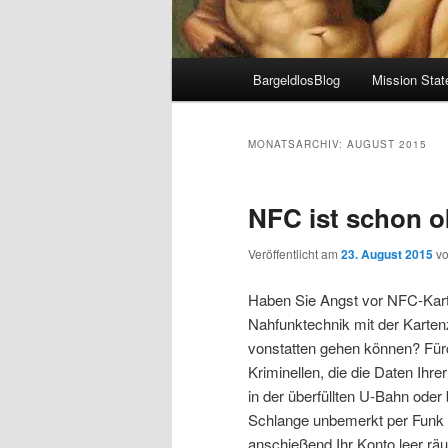
Hauptmenü
BargeldlosBlog
Mission Sta
MONATSARCHIV:
AUGUST 2015
NFC ist schon o
Veröffentlicht am
23. August 2015
v
Haben Sie Angst vor NFC-Kart
Nahfunktechnik mit der Karten
vonstatten gehen können? Fürc
Kriminellen, die die Daten Ihre
in der überfüllten U-Bahn oder
Schlange unbemerkt per Funk 
anschießend Ihr Konto leer r