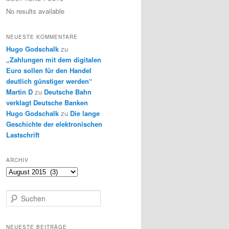
No results available
NEUESTE KOMMENTARE
Hugo Godschalk
zu
„Zahlungen mit dem digitalen
Euro sollen für den Handel
deutlich günstiger werden“
Martin D
zu
Deutsche Bahn
verklagt Deutsche Banken
Hugo Godschalk
zu
Die lange
Geschichte der elektronischen
Lastschrift
ARCHIV
Archiv
S
u
c
h
NEUESTE BEITRÄGE