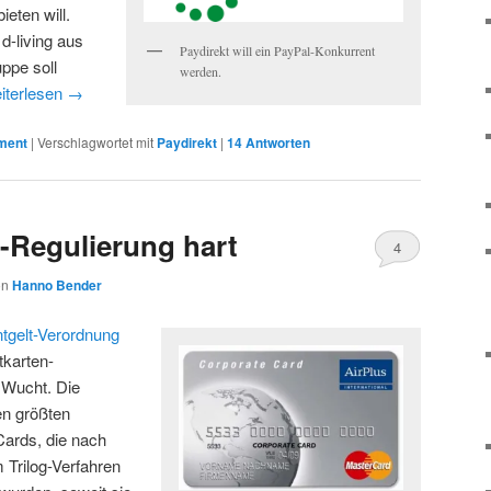
ieten will.
d-living aus
Paydirekt will ein PayPal-Konkurrent
ppe soll
werden.
iterlesen
→
ment
|
Verschlagwortet mit
Paydirekt
|
14
Antworten
IF-Regulierung hart
4
on
Hanno Bender
tgelt-Verordnung
tkarten-
r Wucht. Die
en größten
ards, die nach
 Trilog-Verfahren