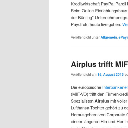
Kreditwirtschaft PayPal Paroli b
Beim Online-Einrichtungshaus 
der Bünting* Unternehmensgru
Paydirekt heute live gehen.
We
Veröffentlicht unter
Allgemein
,
ePay
Airplus trifft M
Veröffentlicht am
15. August 2015
v
Die europäische
Interbankenen
(MIF-VO) trifft den Firmenkredi
Spezialisten
Airplus
mit volle
Lufthansa-Tochter gehört zu d
Herausgebern von Corporate C
einem längeren Hin-und-Her im