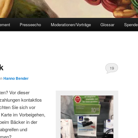
tement
Presseecho
Moderationen/Vorträge
Glossar
Spende
k
19
on
Hanno Bender
en? Vor dieser
zahlungen kontaktlos
hten Sie sich vor
r Karte im Vorbeigehen,
 beim Bäcker in der
abgreifen und
äumen?