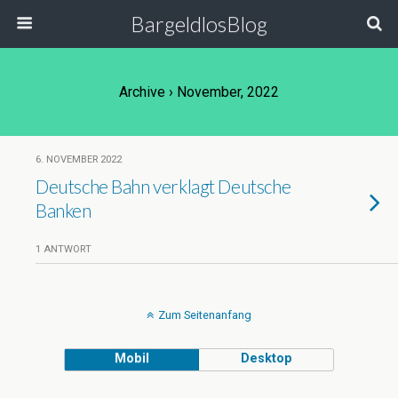
BargeldlosBlog
Archive › November, 2022
6. NOVEMBER 2022
Deutsche Bahn verklagt Deutsche
Banken
1 ANTWORT
Zum Seitenanfang
Mobil
Desktop